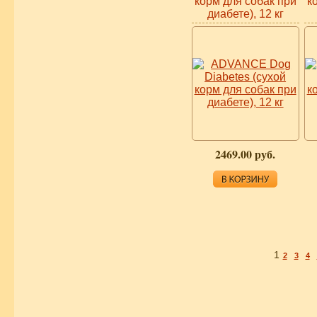
корм для собак при
к
диабете), 12 кг
2469.00 руб.
1
2
3
4