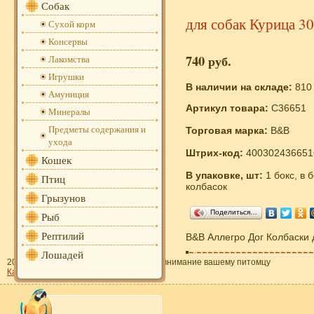
Собак
для собак Курица 3
Сухой корм
Консервы
740 руб.
Лакомства
Игрушки
В наличии на складе:
810
Амуниция
Артикул товара:
C36651
Минералы
Предметы содержания и
Торговая марка:
B&B
ухода
Штрих-код:
400302436651
Кошек
В упаковке, шт:
1 бокс, в 
Птиц
колбасок
Грызунов
Поделиться…
Рыб
Рептилий
B&B Аллегро Дог Колбаски 
Лошадей
2011—2013 «Зооресторан» - забота и внимание вашему питомцу
Карта сайта