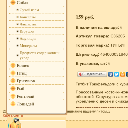
Собак
Сухой корм
159 руб.
Консервы
Лакомства
В наличии на складе:
6
Игрушки
Артикул товара:
C36205
Амуниция
Торговая марка:
ТИТБИТ
Минералы
Предметы содержания и
Штрих-код:
464000031840
ухода
В упаковке, шт:
6
Кошек
Птиц
Поделиться…
Грызунов
Титбит Трюфельдоги с кур
Рыб
Прессованные косточки-кон
Рептилий
обсыпкой. Структура лакомс
укреплению десен и снижае
Лошадей
2011—2013 «Зооресторан» - забота и внимание вашему питомцу
Карта сайта