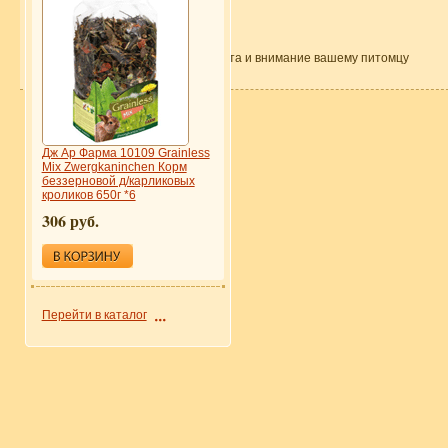
© 2011—2012 Zoorestoran.ru - забота и внимание вашему питомцу
Карта сайта
Дж Ар Фарма 10109 Grainless
Mix Zwergkaninchen Корм
беззерновой д/карликовых
кроликов 650г *6
306 руб.
Перейти в каталог