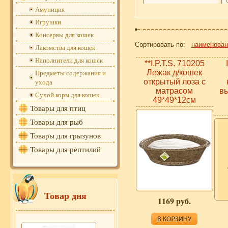
Амуниция
Игрушки
Консервы для кошек
Сортировать по:
наименова
Лакомства для кошек
Наполнители для кошек
**I.P.T.S. 710205
Предметы содержания и
Лежак д/кошек
ухода
открытый лоза с
матрасом
вы
Сухой корм для кошек
49*49*12см
Товары для птиц
Товары для рыб
Товары для грызунов
Товары для рептилий
Товар дня
1169 руб.