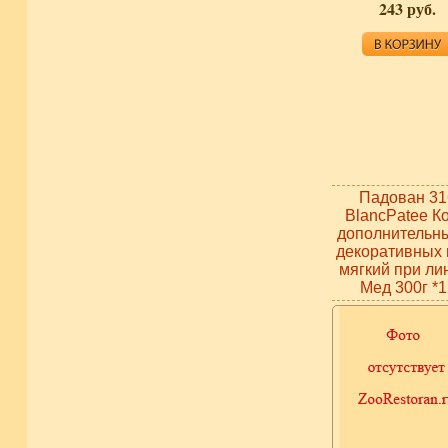
243 руб.
Падован 31
BlancPatee К
дополнительны
декоративных 
мягкий при ли
Мед 300г *1