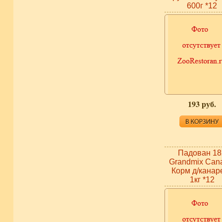
600г *12
193 руб.
Падован 18
Grandmix Cana
Корм д/канар
1кг *12