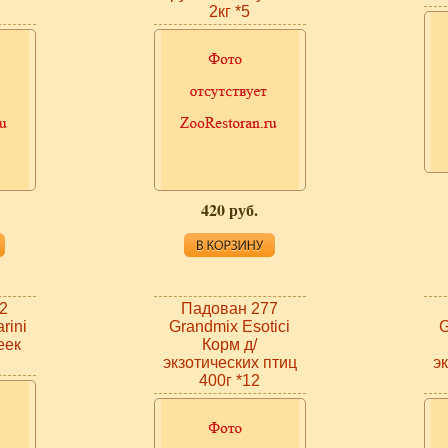
2кг *5
420 руб.
2
Падован 277
rini
Grandmix Esotici
G
еек
Корм д/
экзотических птиц
э
400г *12