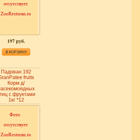
197 руб.
Падован 192
GranPatee fruits
Корм д/
насекомоядных
тиц с фруктами
1кг *12