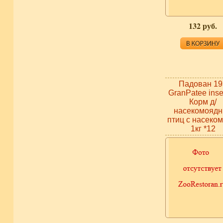
132 руб.
Падован 19
GranPatee inse
Корм д/
насекомояд
птиц с насеко
1кг *12