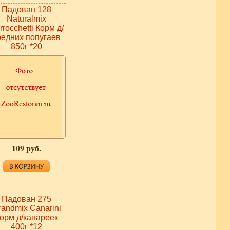
Падован 128
Naturalmix
rrocchetti Корм д/
редних попугаев
850г *20
109 руб.
Падован 275
randmix Canarini
орм д/канареек
400г *12