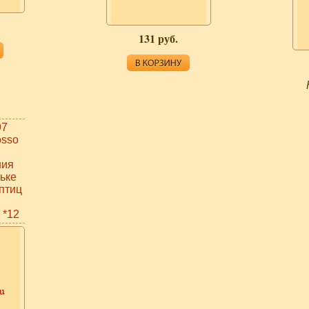
131 руб.
97
osso
ния
ньке
птиц
 *12