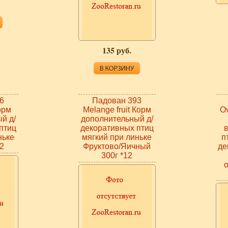
135 руб.
6
Падован 393
орм
Melange fruit Корм
O
й д/
дополнительный д/
птиц
декоративных птиц
ньке
мягкий при линьке
п
2
Фруктово/Яичный
де
300г *12