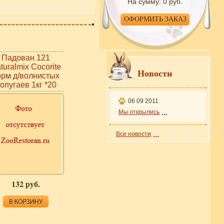
На сумму:
0 руб.
ОФОРМИТЬ ЗАКАЗ
Падован 121
turalmix Cocorite
Новости
орм д/волнистых
опугаев 1кг *20
06 09 2011
Мы открылись
Все новости
132 руб.