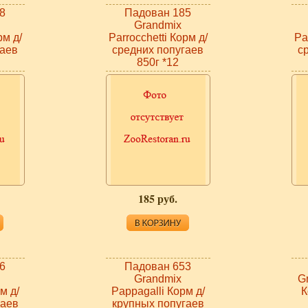
8
Падован 185
Grandmix
рм д/
Parrocchetti Корм д/
Pa
гаев
средних попугаев
с
850г *12
185 руб.
6
Падован 653
Grandmix
G
м д/
Pappagalli Корм д/
К
гаев
крупных попугаев