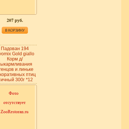
207 руб.
Падован 194
omix Gold giallo
Корм д/
выкармливания
тенцов и линьке
коративных птиц
ичный 300г *12