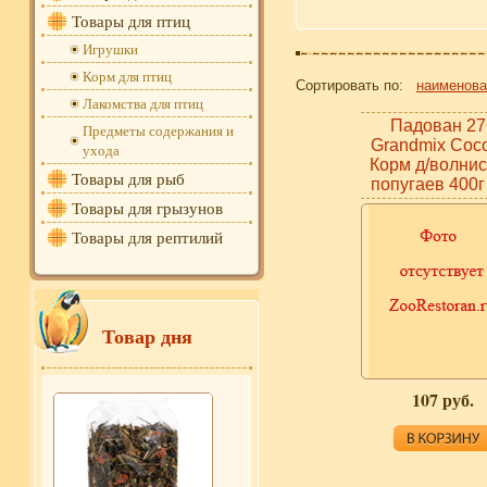
Товары для птиц
Игрушки
Корм для птиц
Сортировать по:
наименов
Лакомства для птиц
Падован 27
Предметы содержания и
Grandmix Сoco
ухода
Корм д/волни
Товары для рыб
попугаев 400г
Товары для грызунов
Товары для рептилий
Товар дня
107 руб.