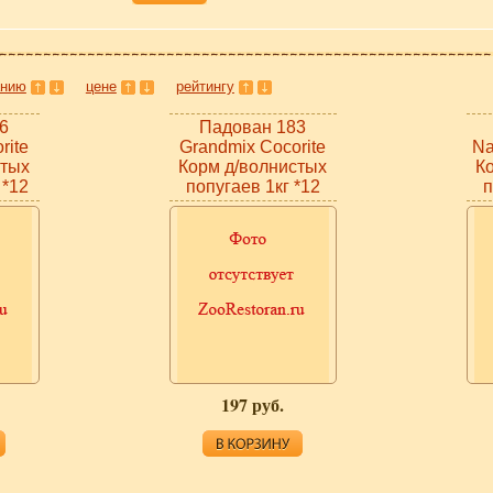
анию
цене
рейтингу
6
Падован 183
rite
Grandmix Сocorite
Na
стых
Корм д/волнистых
К
 *12
попугаев 1кг *12
п
197 руб.