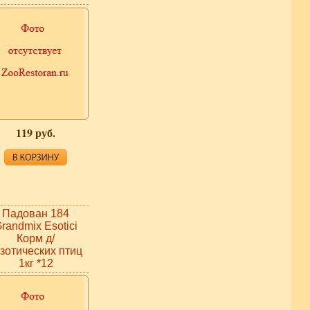
119 руб.
Падован 184
randmix Esotici
Корм д/
кзотических птиц
1кг *12