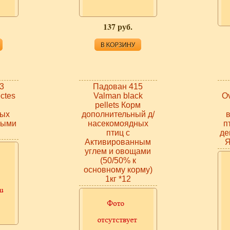
137 руб.
3
Падован 415
ctes
Valman black
Ov
pellets Корм
ных
дополнительный д/
мыми
насекомоядных
п
птиц с
де
Активированным
Я
углем и овощами
(50/50% к
основному корму)
1кг *12