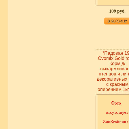
109 руб.
*Падован 1
Ovomix Gold r
Корм д/
выкармлива
птенцов и ли
декоративных 
с красным
оперением 1кг