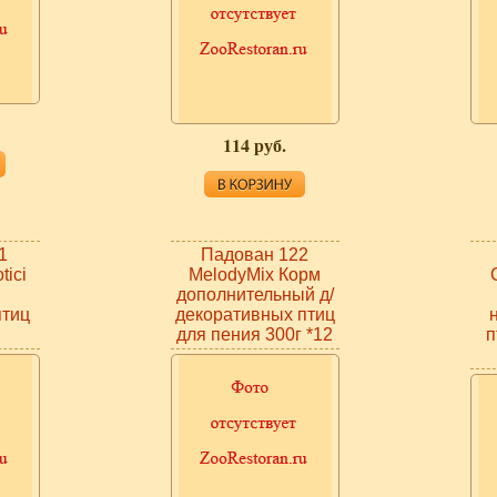
114 руб.
1
Падован 122
tici
MelodyMix Корм
дополнительный д/
птиц
декоративных птиц
для пения 300г *12
п