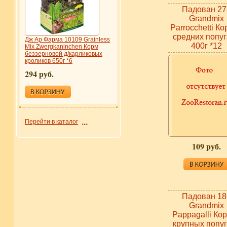
Падован 27
Grandmix
Parrocchetti Ко
средних попу
Дж Ар Фарма 10109 Grainless
400г *12
Mix Zwergkaninchen Корм
беззерновой д/карликовых
кроликов 650г *6
294 руб.
Перейти в каталог
109 руб.
Падован 18
Grandmix
Pappagalli Кор
крупных попу