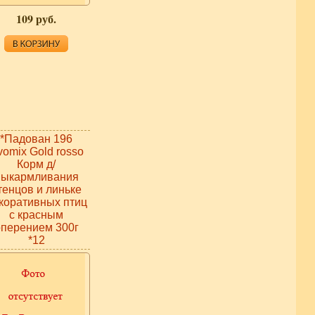
109 руб.
*Падован 196
vomix Gold rosso
Корм д/
выкармливания
тенцов и линьке
коративных птиц
с красным
оперением 300г
*12